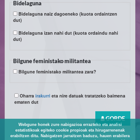
Bidelaguna
Bidelaguna naiz dagoeneko (kuota ordaintzen
dut)
Bidelaguna izan nahi dut (kuota ordaindu nahi
dut)
Bilgune feministako militantea
Bilgune feministako militantea zara?
Oharra
irakurri
eta nire datuak tratatzeko baimena
ematen dut
GORDE
Webgune honek zure nabigazioa errazteko eta analisi
estatistikoak egiteko cookie propioak eta hirugarrenenak
erabiltzen ditu. Nabigatzen jarraitzen baduzu, hauen erabilera