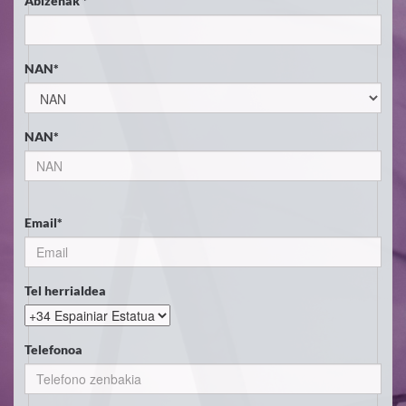
Abizenak *
NAN*
NAN*
Email*
Tel herrialdea
Telefonoa