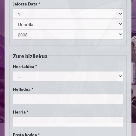
Jaiotze Data *
Zure bizilekua
Herrialdea *
Helbidea *
Herria *
Posta kodea *