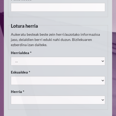
Lotura herria
Aukeratu besteak beste zein herri/auzotako informazioa
jaso, deialdien berri eduki nahi duzun. Bizilekuaren
ezberdina izan daiteke.
Herrialdea *
Eskualdea *
Herria *