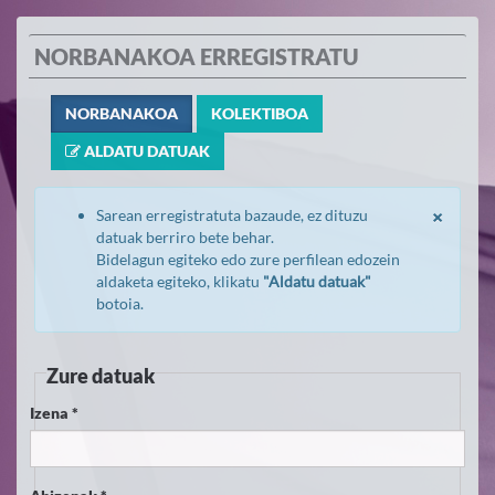
NORBANAKOA ERREGISTRATU
NORBANAKOA
KOLEKTIBOA
ALDATU DATUAK
×
Sarean erregistratuta bazaude, ez dituzu
datuak berriro bete behar.
Bidelagun egiteko edo zure perfilean edozein
aldaketa egiteko, klikatu
"Aldatu datuak"
botoia.
Zure datuak
Izena *